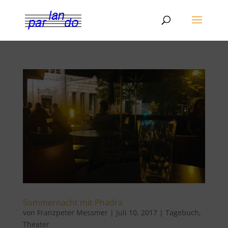
Sommernacht mit Phädra
von
Franzpeter Messmer
|
Juli 10, 2017
|
Tagebuch
,
Theater