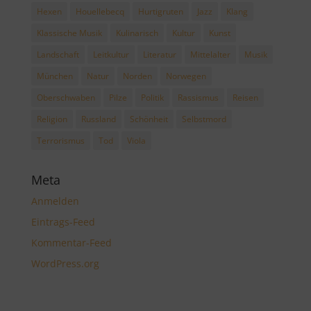
Hexen
Houellebecq
Hurtigruten
Jazz
Klang
Klassische Musik
Kulinarisch
Kultur
Kunst
Landschaft
Leitkultur
Literatur
Mittelalter
Musik
München
Natur
Norden
Norwegen
Oberschwaben
Pilze
Politik
Rassismus
Reisen
Religion
Russland
Schönheit
Selbstmord
Terrorismus
Tod
Viola
Meta
Anmelden
Eintrags-Feed
Kommentar-Feed
WordPress.org