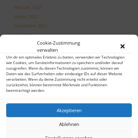
Februar 2022
Januar 2022
September 2021
Juni 2021
Cookie-Zustimmung
März 2021
verwalten
Februar 2021
Um dir ein optimales Erlebnis zu bieten, verwenden wir Technologien
wie Cookies, um Geräteinformationen zu speichern und/oder darauf
Januar 2021
zuzugreifen. Wenn du diesen Technologien zustimmst, können wir
Dezember 2020
Daten wie das Surfverhalten oder eindeutige IDs auf dieser Website
verarbeiten. Wenn du deine Zustimmung nicht erteilst oder
Juni 2020
zurückziehst, können bestimmte Merkmale und Funktionen
beeinträchtigt werden.
Mai 2020
Januar 2020
Oktober 2018
Akzeptieren
November 2017
Ablehnen
Oktober 2017
September 2017
Einstellungen ansehen