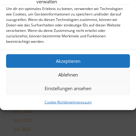
Notizen aus Palermo
verwalten
Um dir ein optimales Erlebnis zu bieten, verwenden wir Technologien
Lincoln – Edinburgh – Isle of Mull
wie Cookies, um Geräteinformationen zu speichern und/oder darauf
Notizen aus Budapest
zuzugreifen. Wenn du diesen Technologien zustimmst, können wir
Daten wie das Surfverhalten oder eindeutige IDs auf dieser Website
Auf den Spuren der Katharer
verarbeiten. Wenn du deine Zustimmung nicht erteilst oder
zurückziehst, können bestimmte Merkmale und Funktionen
Wie viel Heimat braucht der Mensch?
beeinträchtigt werden.
Neueste Kommentare
Akzeptieren
Im Wolde
zu
Im Glastal
Ute Ziemer
zu
Zeitreise in Münchner Renaissance
Ablehnen
und Barock und zurück ins Heute
Sohn
zu
Ein Sommerabend im Norden
Einstellungen ansehen
Archiv
Cookie-Richtlinie
Impressum
Juni 2026
Juni 2025
Juli 2024