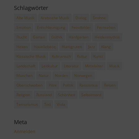
Schlagwörter
Alte Musik
Arabische Musik
Dialog
Drohne
Emotion
Entschleunigung
Feindbilder
Fernsehen
Flucht
Garten
Gothik
Hanfgarten
Heldenmythos
Hexen
Houellebecq
Hurtigruten
Jazz
Klang
Klassische Musik
Kulinarisch
Kultur
Kunst
Landschaft
Leitkultur
Literatur
Mittelalter
Musik
München
Natur
Norden
Norwegen
Oberschwaben
Pilze
Politik
Rassismus
Reisen
Religion
Russland
Schönheit
Selbstmord
Terrorismus
Tod
Viola
Meta
Anmelden