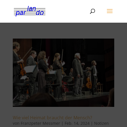
Wie viel Heimat braucht der Mensch?
von
Franzpeter Messmer
|
Feb. 14, 2024
|
Notizen