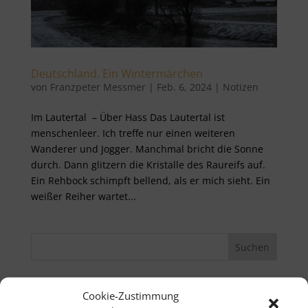
Deutschland. Ein Wintermärchen
von
Franzpeter Messmer
|
Feb. 6, 2024
|
Notizen
Im Lautertal – Über Hass Das Lautertal ist
menschenleer. Ich treffe nur einen weiteren
Wanderer und Jogger. Manchmal bricht die Sonne
durch. Dann glitzern die Kristalle des Raureifs auf.
Ein Rehbock schimpft bellend, als er mich sieht. Ein
weißer Reiher wartet...
Neueste Beiträge
Cookie-Zustimmung