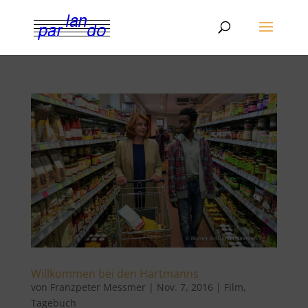
Willkommen bei den Hartmanns
von
Franzpeter Messmer
|
Nov. 7, 2016
|
Film
,
Tagebuch