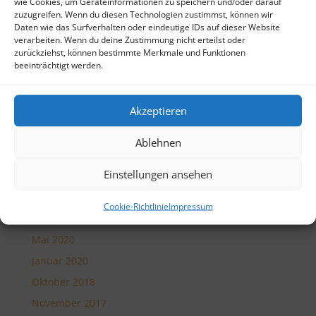
wie Cookies, um Geräteinformationen zu speichern und/oder darauf
Oktober 2023
zuzugreifen. Wenn du diesen Technologien zustimmst, können wir
Daten wie das Surfverhalten oder eindeutige IDs auf dieser Website
April 2023
verarbeiten. Wenn du deine Zustimmung nicht erteilst oder
Februar 2022
zurückziehst, können bestimmte Merkmale und Funktionen
beeinträchtigt werden.
Januar 2022
September 2021
Akzeptieren
Juni 2021
März 2021
Ablehnen
Februar 2021
Einstellungen ansehen
Januar 2021
Dezember 2020
Cookie-Richtlinie
Impressum
Juni 2020
Mai 2020
Januar 2020
Oktober 2018
November 2017