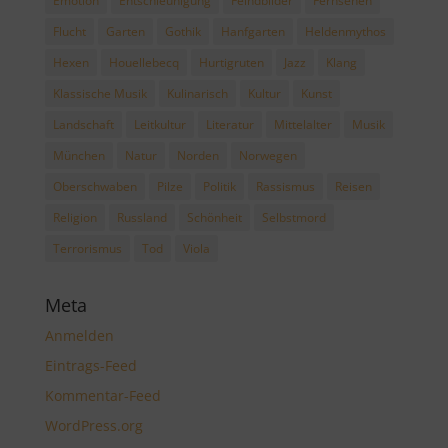
Emotion
Entschleunigung
Feindbilder
Fernsehen
Flucht
Garten
Gothik
Hanfgarten
Heldenmythos
Hexen
Houellebecq
Hurtigruten
Jazz
Klang
Klassische Musik
Kulinarisch
Kultur
Kunst
Landschaft
Leitkultur
Literatur
Mittelalter
Musik
München
Natur
Norden
Norwegen
Oberschwaben
Pilze
Politik
Rassismus
Reisen
Religion
Russland
Schönheit
Selbstmord
Terrorismus
Tod
Viola
Meta
Anmelden
Eintrags-Feed
Kommentar-Feed
WordPress.org