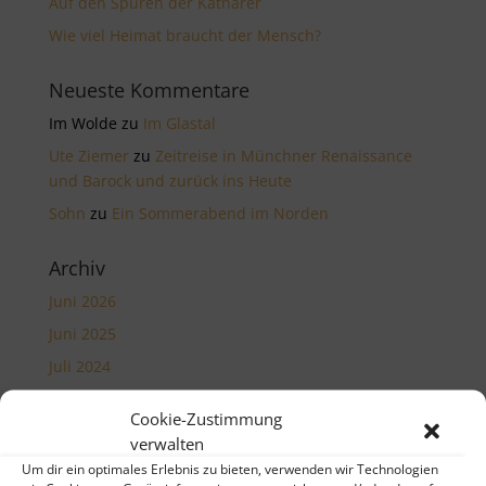
Auf den Spuren der Katharer
Wie viel Heimat braucht der Mensch?
Neueste Kommentare
Im Wolde
zu
Im Glastal
Ute Ziemer
zu
Zeitreise in Münchner Renaissance
und Barock und zurück ins Heute
Sohn
zu
Ein Sommerabend im Norden
Archiv
Juni 2026
Juni 2025
Juli 2024
Juni 2024
Cookie-Zustimmung
Februar 2024
verwalten
November 2023
Um dir ein optimales Erlebnis zu bieten, verwenden wir Technologien