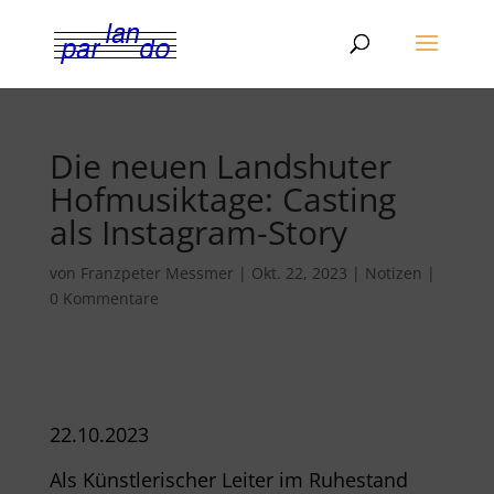
Die neuen Landshuter
Hofmusiktage: Casting
als Instagram-Story
von
Franzpeter Messmer
|
Okt. 22, 2023
|
Notizen
|
0 Kommentare
22.10.2023
Als Künstlerischer Leiter im Ruhestand