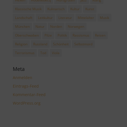
Hexen
Houellebecq
Hurtigruten
Jazz
Klang
Klassische Musik
Kulinarisch
Kultur
Kunst
Landschaft
Leitkultur
Literatur
Mittelalter
Musik
München
Natur
Norden
Norwegen
Oberschwaben
Pilze
Politik
Rassismus
Reisen
Religion
Russland
Schönheit
Selbstmord
Terrorismus
Tod
Viola
Meta
Anmelden
Eintrags-Feed
Kommentar-Feed
WordPress.org