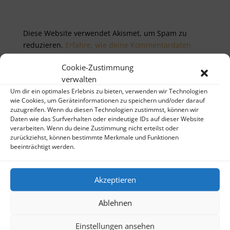
Diese Website verwendet Akismet, um Spam zu
reduzieren.
Erfahre, wie deine Kommentardaten
verarbeitet werden.
Cookie-Zustimmung
verwalten
Um dir ein optimales Erlebnis zu bieten, verwenden wir Technologien
wie Cookies, um Geräteinformationen zu speichern und/oder darauf
zuzugreifen. Wenn du diesen Technologien zustimmst, können wir
Daten wie das Surfverhalten oder eindeutige IDs auf dieser Website
verarbeiten. Wenn du deine Zustimmung nicht erteilst oder
Neueste Beiträge
zurückziehst, können bestimmte Merkmale und Funktionen
beeinträchtigt werden.
Notizen aus Palermo
Lincoln – Edinburgh – Isle of Mull
Akzeptieren
Notizen aus Budapest
Auf den Spuren der Katharer
Ablehnen
Wie viel Heimat braucht der Mensch?
Einstellungen ansehen