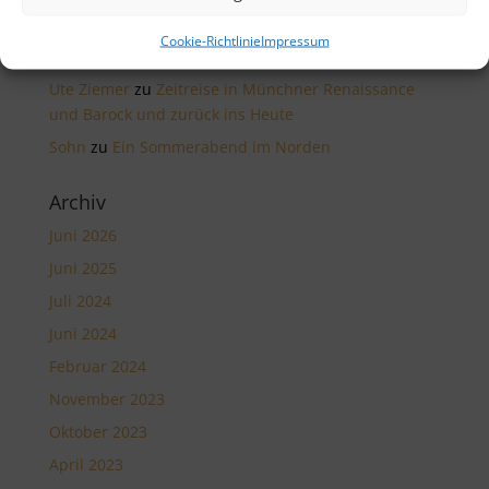
Neueste Kommentare
Cookie-Richtlinie
Impressum
Im Wolde
zu
Im Glastal
Ute Ziemer
zu
Zeitreise in Münchner Renaissance
und Barock und zurück ins Heute
Sohn
zu
Ein Sommerabend im Norden
Archiv
Juni 2026
Juni 2025
Juli 2024
Juni 2024
Februar 2024
November 2023
Oktober 2023
April 2023